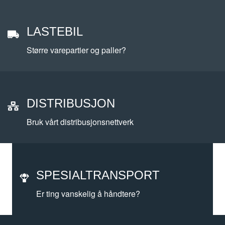
LASTEBIL
Lastebil
Større varepartier og paller?
DISTRIBUSJON
Distribusjon
Bruk vårt distribusjonsnettverk
SPESIALTRANSPORT
Spesialtransport
Er ting vanskelig å håndtere?